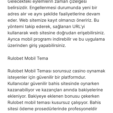
Gelecekteki eylemlerin zaman çizelgesi
belirsizdir. Engellenmesi durumunda yeni bir
adres alır ve aynı şekilde faaliyetlerine devam
eder. Web sitemize kayıt olmanızı öneririz. Bu
yöntemi takip ederek, sağlanan URL’yi
kullanarak web sitesine doğrudan erişebilirsiniz.
Ayrıca mobil programı indirebilir ve bu uygulama
üzerinden giriş yapabilirsiniz.
Rulobet Mobil Tema
Rulobet Mobil Teması sorunsuz casino oynamak
isteyenler için güvenilir bir platformdur.
Kullanıcılar güvenilir bahis sitesinde oynarken
kazanabiliyor ve kazançları anında bakiyelerine
ekleniyor. Bakiyeye eklenen bonusu çekerken
Rulobet mobil teması kusursuz çalışıyor. Bahis
sitesi ödeme prosedürlerinde profesyoneldir