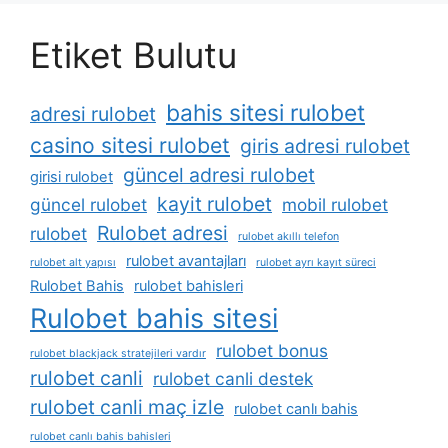
Etiket Bulutu
bahis sitesi rulobet
adresi rulobet
casino sitesi rulobet
giris adresi rulobet
güncel adresi rulobet
girisi rulobet
kayit rulobet
güncel rulobet
mobil rulobet
Rulobet adresi
rulobet
rulobet akıllı telefon
rulobet avantajları
rulobet alt yapısı
rulobet ayrı kayıt süreci
Rulobet Bahis
rulobet bahisleri
Rulobet bahis sitesi
rulobet bonus
rulobet blackjack stratejileri vardır
rulobet canli
rulobet canli destek
rulobet canli maç izle
rulobet canlı bahis
rulobet canlı bahis bahisleri