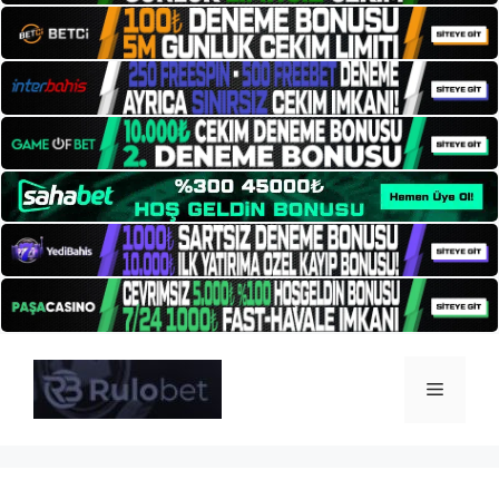
İçeriğe
atla
Menü