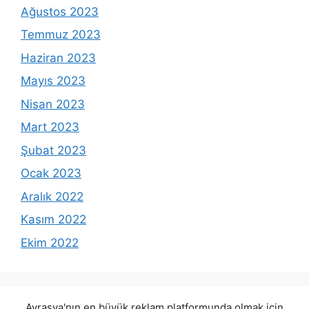
Ağustos 2023
Temmuz 2023
Haziran 2023
Mayıs 2023
Nisan 2023
Mart 2023
Şubat 2023
Ocak 2023
Aralık 2022
Kasım 2022
Ekim 2022
Avrasya'nın en büyük reklam platformunda olmak için