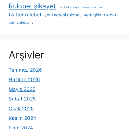
Rulobet şikayet
rulobet şikayeti kapalı sorular
twitter rulobet
yeni adresi rulobet
yeni giris rulobet
yeni rulobet giriş
Arşivler
Temmuz 2026
Haziran 2026
Mayıs 2025
Şubat 2025
Ocak 2025
Kasım 2024
Ekim 2024