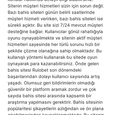
Sitenin müşteri hizmetleri sizin için sorun değil.
Bazı bahis siteleri günün belirli saatlerinde
müşteri hizmeti verirken, bazı bahis siteleri ise
sürekli açıktır. Bu site sizi 7/24 mevcut müşteri
desteğine bağlar. Kullanıcılar gönül rahatlığıyla
oyunu oynayabilmekte ve sitenin aktif müşteri
hizmetleri sayesinde her türlü sorunu hızlı bir
şekilde çözme olanağına sahip olmaktadır. Bu
kullanışlı yöntemi kullanarak bu sitede oyun
oynayarak para kazanabilirsiniz. Önde gelen
bahis sitesi Rulobet son dönemdeki
başarılarından dolayı kullanıcı sayısında artış
yaşadı. Olumsuz geri bildirimlerin olmadığı
güvenilir bir platform aramak zordur ve çok
sayıda bahis sitesi arasında kapsamlı bir
araştırma yapılmasını gerektirir. Bahis sitesinin
popülaritesi şikayetlerin azlığından ve ön plana