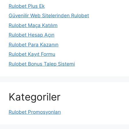
Rulobet Plus Ek
Güvenilir Web Sitelerinden Rulobet
Rulobet Maça Katılım
Rulobet Hesap Açın
Rulobet Para Kazanın
Rulobet Kayıt Formu
Rulobet Bonus Talep Sistemi
Kategoriler
Rulobet Promosyonları