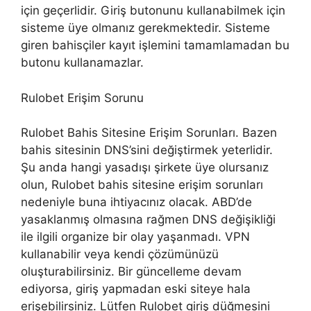
için geçerlidir. Giriş butonunu kullanabilmek için
sisteme üye olmanız gerekmektedir. Sisteme
giren bahisçiler kayıt işlemini tamamlamadan bu
butonu kullanamazlar.
Rulobet Erişim Sorunu
Rulobet Bahis Sitesine Erişim Sorunları. Bazen
bahis sitesinin DNS’sini değiştirmek yeterlidir.
Şu anda hangi yasadışı şirkete üye olursanız
olun, Rulobet bahis sitesine erişim sorunları
nedeniyle buna ihtiyacınız olacak. ABD’de
yasaklanmış olmasına rağmen DNS değişikliği
ile ilgili organize bir olay yaşanmadı. VPN
kullanabilir veya kendi çözümünüzü
oluşturabilirsiniz. Bir güncelleme devam
ediyorsa, giriş yapmadan eski siteye hala
erişebilirsiniz. Lütfen Rulobet giriş düğmesini