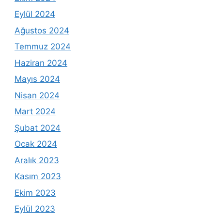
Eylül 2024
Ağustos 2024
Temmuz 2024
Haziran 2024
Mayıs 2024
Nisan 2024
Mart 2024
Şubat 2024
Ocak 2024
Aralık 2023
Kasım 2023
Ekim 2023
Eylül 2023