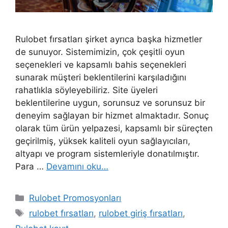
Rulobet fırsatları şirket ayrıca başka hizmetler
de sunuyor. Sistemimizin, çok çeşitli oyun
seçenekleri ve kapsamlı bahis seçenekleri
sunarak müşteri beklentilerini karşıladığını
rahatlıkla söyleyebiliriz. Site üyeleri
beklentilerine uygun, sorunsuz ve sorunsuz bir
deneyim sağlayan bir hizmet almaktadır. Sonuç
olarak tüm ürün yelpazesi, kapsamlı bir süreçten
geçirilmiş, yüksek kaliteli oyun sağlayıcıları,
altyapı ve program sistemleriyle donatılmıştır.
Para …
Devamını oku…
Kategoriler
Rulobet Promosyonları
Etiketler
rulobet fırsatları
,
rulobet giriş fırsatları
,