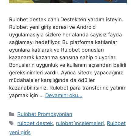
Rulobet destek canlı Destek’ten yardım isteyin.
Rulobet yeni giriş adresi ve Android
uygulamasıyla sizlere her alanda sayısız fayda
sağlamayı hedefliyor. Bu platforma katılanlar
oyunlara katılarak ve Rulobet bonusları
kazanarak kazanma şansına sahip oluyorlar.
Bonusların uygunluk ve kullanım açısından belirli
gereksinimleri vardır. Ayrıca sitede yapacağınız
müdahaleler karşılığında da ödüller
kazanabilirsiniz. Rulobet para transferine yatırım
yapmak için …
Devamını oku…
Kategoriler
Rulobet Promosyonları
Etiketler
rulobet destek
,
rulobet i̇ncelemeleri
,
Rulobet
yeni giriş