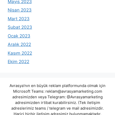
Mayıs 2023
Nisan 2023
Mart 2023
Şubat 2023
Ocak 2023
Aralık 2022
Kasım 2022
Ekim 2022
Avrasya'nın en büyük reklam platformunda olmak için
Microsoft Teams:
reklam@avrasyamarketing.com
adresimizden veya Telegram: @Avrasyamarketing
adresimizden irtibat kurabilirsiniz. (Tek iletişim
adreslerimiz teams / telegram ve mail adresimizdir.
Harici hiçbir iletişim adresimiz bulunmamaktadır.