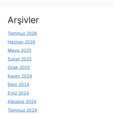
Arşivler
Temmuz 2026
Haziran 2026
Mayıs 2025
Şubat 2025
Ocak 2025
Kasım 2024
Ekim 2024
Eylül 2024
Ağustos 2024
Temmuz 2024