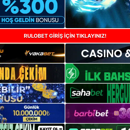
RULOBET GİRİŞ İÇİN TIKLAYINIZ!