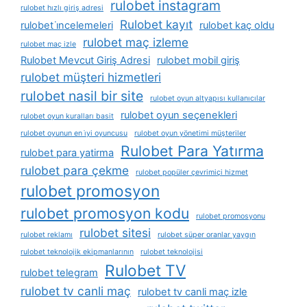
rulobet instagram
rulobet hızlı giriş adresi
Rulobet kayıt
rulobet i̇ncelemeleri
rulobet kaç oldu
rulobet maç izleme
rulobet maç izle
Rulobet Mevcut Giriş Adresi
rulobet mobil giriş
rulobet müşteri hizmetleri
rulobet nasil bir site
rulobet oyun altyapısı kullanıcılar
rulobet oyun seçenekleri
rulobet oyun kuralları basit
rulobet oyunun en i̇yi oyuncusu
rulobet oyun yönetimi müşteriler
Rulobet Para Yatırma
rulobet para yatirma
rulobet para çekme
rulobet popüler çevrimiçi hizmet
rulobet promosyon
rulobet promosyon kodu
rulobet promosyonu
rulobet sitesi
rulobet reklamı
rulobet süper oranlar yaygın
rulobet teknolojik ekipmanlarının
rulobet teknolojisi
Rulobet TV
rulobet telegram
rulobet tv canli maç
rulobet tv canli maç izle