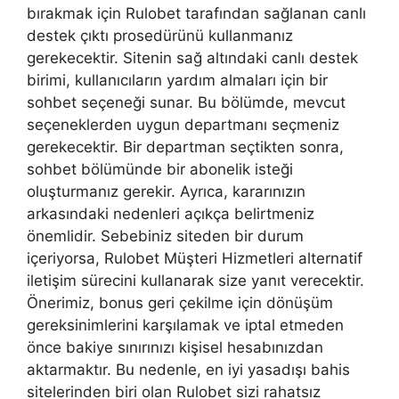
bırakmak için Rulobet tarafından sağlanan canlı
destek çıktı prosedürünü kullanmanız
gerekecektir. Sitenin sağ altındaki canlı destek
birimi, kullanıcıların yardım almaları için bir
sohbet seçeneği sunar. Bu bölümde, mevcut
seçeneklerden uygun departmanı seçmeniz
gerekecektir. Bir departman seçtikten sonra,
sohbet bölümünde bir abonelik isteği
oluşturmanız gerekir. Ayrıca, kararınızın
arkasındaki nedenleri açıkça belirtmeniz
önemlidir. Sebebiniz siteden bir durum
içeriyorsa, Rulobet Müşteri Hizmetleri alternatif
iletişim sürecini kullanarak size yanıt verecektir.
Önerimiz, bonus geri çekilme için dönüşüm
gereksinimlerini karşılamak ve iptal etmeden
önce bakiye sınırınızı kişisel hesabınızdan
aktarmaktır. Bu nedenle, en iyi yasadışı bahis
sitelerinden biri olan Rulobet sizi rahatsız