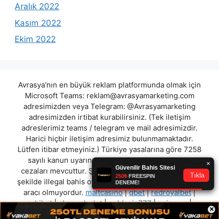
Aralık 2022
Kasım 2022
Ekim 2022
Avrasya'nın en büyük reklam platformunda olmak için
Microsoft Teams:
reklam@avrasyamarketing.com
adresimizden veya Telegram: @Avrasyamarketing
adresimizden irtibat kurabilirsiniz. (Tek iletişim
adreslerimiz teams / telegram ve mail adresimizdir.
Harici hiçbir iletişim adresimiz bulunmamaktadır.
Lütfen itibar etmeyiniz.) Türkiye yasalarına göre 7258
sayılı kanun uyarınca yasa dışı bahis oynamanın
cezaları mevcuttur. Şu an bulunduğunuz site hiç bir
şekilde illegal bahis oyunları oynatmıyor ve oynamaya
aracı olmuyordur.
maltcasino
|
qbet
|
redroyalbet
|
orbibet
|
chamadaslot
|
goldspin777
|
spinwon
|
×
marsilyabet