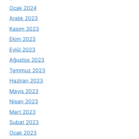
Ocak 2024
Aralık 2023
Kasım 2023
Ekim 2023
Eylül 2023
Ağustos 2023
Temmuz 2023
Haziran 2023
Mayıs 2023
Nisan 2023
Mart 2023
Şubat 2023
Ocak 2023