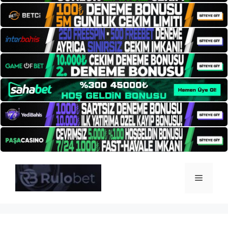
İçeriğe
atla
Menü