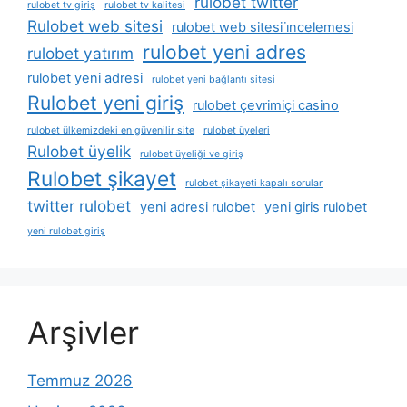
rulobet twitter
rulobet tv giriş
rulobet tv kalitesi
Rulobet web sitesi
rulobet web sitesi i̇ncelemesi
rulobet yeni adres
rulobet yatırım
rulobet yeni adresi
rulobet yeni bağlantı sitesi
Rulobet yeni giriş
rulobet çevrimiçi casino
rulobet ülkemizdeki en güvenilir site
rulobet üyeleri
Rulobet üyelik
rulobet üyeliği ve giriş
Rulobet şikayet
rulobet şikayeti kapalı sorular
twitter rulobet
yeni adresi rulobet
yeni giris rulobet
yeni rulobet giriş
Arşivler
Temmuz 2026