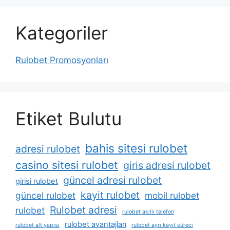
Kategoriler
Rulobet Promosyonları
Etiket Bulutu
bahis sitesi rulobet
adresi rulobet
casino sitesi rulobet
giris adresi rulobet
güncel adresi rulobet
girisi rulobet
kayit rulobet
güncel rulobet
mobil rulobet
Rulobet adresi
rulobet
rulobet akıllı telefon
rulobet avantajları
rulobet alt yapısı
rulobet ayrı kayıt süreci