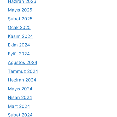
Haziran 2026
Mayıs 2025
Şubat 2025
Ocak 2025
Kasım 2024
Ekim 2024
Eylül 2024
Ağustos 2024
Temmuz 2024
Haziran 2024
Mayıs 2024
Nisan 2024
Mart 2024
Şubat 2024