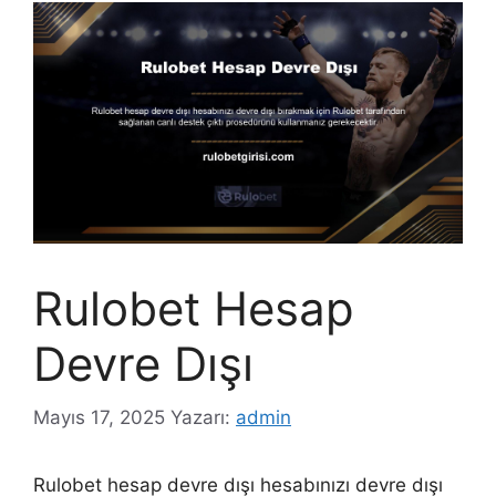
Rulobet Hesap
Devre Dışı
Mayıs 17, 2025
Yazarı:
admin
Rulobet hesap devre dışı hesabınızı devre dışı