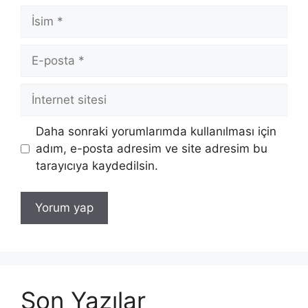
İsim
E-
posta
İnternet
sitesi
Daha sonraki yorumlarımda kullanılması için
adım, e-posta adresim ve site adresim bu
tarayıcıya kaydedilsin.
Son Yazılar