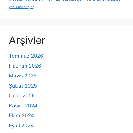
yeni rulobet giriş
Arşivler
Temmuz 2026
Haziran 2026
Mayıs 2025
Şubat 2025
Ocak 2025
Kasım 2024
Ekim 2024
Eylül 2024