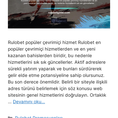
Rulobet popüler çevrimiçi hizmet Rulobet en
popüler çevrimiçi hizmetlerden ve en yeni
kazanan bahislerden biridir, bu nedenle
hizmetlerini sık sık güncellerler. Aktif adreslere
sürekli yatırım yaparak ve bunları sürdürerek
gelir elde etme potansiyeline sahip olursunuz.
Bu son derece önemlidir. Belirli bir siteyle ilişkili
adres türünü belirlemek için söz konusu web
sitesinin genel hizmetlerini doğrulayın. Ortaklık
…
Devamını oku…
Kategoriler