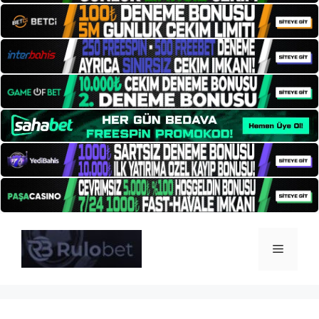
İçeriğe
atla
Menü