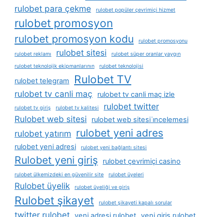
rulobet para çekme
rulobet popüler çevrimiçi hizmet
rulobet promosyon
rulobet promosyon kodu
rulobet promosyonu
rulobet sitesi
rulobet reklamı
rulobet süper oranlar yaygın
rulobet teknolojik ekipmanlarının
rulobet teknolojisi
Rulobet TV
rulobet telegram
rulobet tv canli maç
rulobet tv canli maç izle
rulobet twitter
rulobet tv giriş
rulobet tv kalitesi
Rulobet web sitesi
rulobet web sitesi i̇ncelemesi
rulobet yeni adres
rulobet yatırım
rulobet yeni adresi
rulobet yeni bağlantı sitesi
Rulobet yeni giriş
rulobet çevrimiçi casino
rulobet ülkemizdeki en güvenilir site
rulobet üyeleri
Rulobet üyelik
rulobet üyeliği ve giriş
Rulobet şikayet
rulobet şikayeti kapalı sorular
twitter rulobet
yeni adresi rulobet
yeni giris rulobet