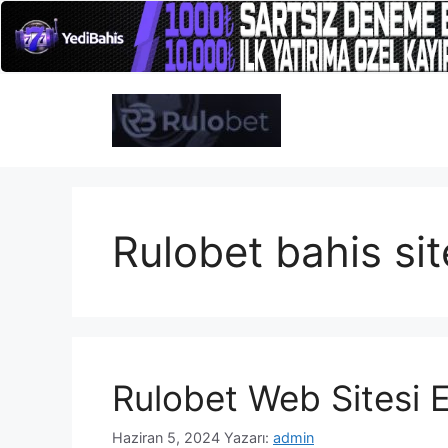
İçeriğe
atla
Rulobet bahis sit
Rulobet Web Sitesi E
Haziran 5, 2024
Yazarı:
admin