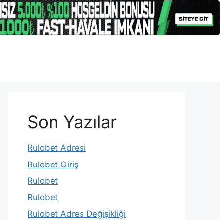
Son Yazılar
Rulobet Adresi
Rulobet Giriş
Rulobet
Rulobet
Rulobet Adres Değişikliği