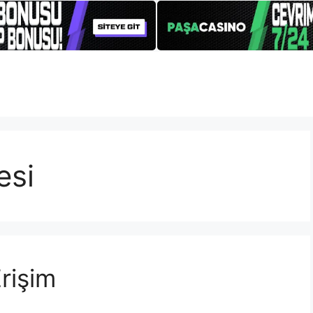
esi
rişim