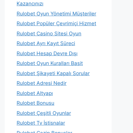
Kazancınızı
Rulobet Oyun Yönetimi Müşteriler
Rulobet Popüler Çevrimiçi Hizmet
Rulobet Casino Sitesi Oyun
Rulobet Ayrı Kayıt Süreci
Rulobet Hesap Devre Dışı
Rulobet Oyun Kuralları Basit
Rulobet Şikayeti Kapalı Sorular
Rulobet Adresi Nedir
Rulobet Altyapı
Rulobet Bonusu
Rulobet Çeşitli Oyunlar
Rulobet Tv İstisnalar
Rulobet Cazip Bonuslar