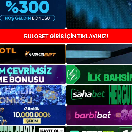
RULOBET GİRİŞ İÇİN TIKLAYINIZ!