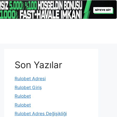
Son Yazılar
Rulobet Adresi
Rulobet Giriş
Rulobet
Rulobet
Rulobet Adres Değişikliği