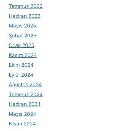
Temmuz 2026
Haziran 2026
Mayıs 2025
Şubat 2025
Ocak 2025
Kasım 2024
Ekim 2024
Eylül 2024
Ağustos 2024
Temmuz 2024
Haziran 2024
Mayıs 2024
Nisan 2024