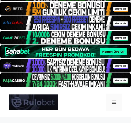
İçeriğe
atla
Menü