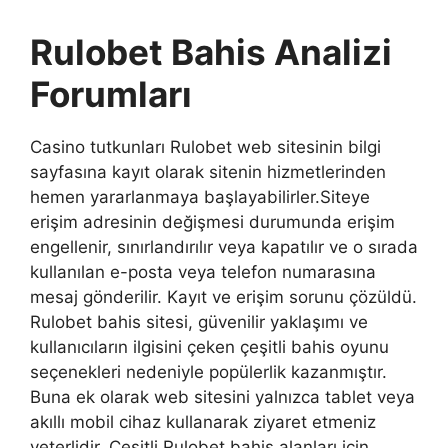
Rulobet Bahis Analizi
Forumları
Casino tutkunları Rulobet web sitesinin bilgi
sayfasına kayıt olarak sitenin hizmetlerinden
hemen yararlanmaya başlayabilirler.Siteye
erişim adresinin değişmesi durumunda erişim
engellenir, sınırlandırılır veya kapatılır ve o sırada
kullanılan e-posta veya telefon numarasına
mesaj gönderilir. Kayıt ve erişim sorunu çözüldü.
Rulobet bahis sitesi, güvenilir yaklaşımı ve
kullanıcıların ilgisini çeken çeşitli bahis oyunu
seçenekleri nedeniyle popülerlik kazanmıştır.
Buna ek olarak web sitesini yalnızca tablet veya
akıllı mobil cihaz kullanarak ziyaret etmeniz
yeterlidir. Çeşitli Rulobet bahis alanları için