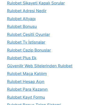
Rulobet Şikayeti Kapalı Sorular
Rulobet Adresi Nedir
Rulobet Altyapı
Rulobet Bonusu
Rulobet Çeşitli Oyunlar
Rulobet Tv İstisnalar
Rulobet Cazip Bonuslar
Rulobet Plus Ek
Güvenilir Web Sitelerinden Rulobet
Rulobet Maça Katılım
Rulobet Hesap Açın
Rulobet Para Kazanın
Rulobet Kayıt Formu