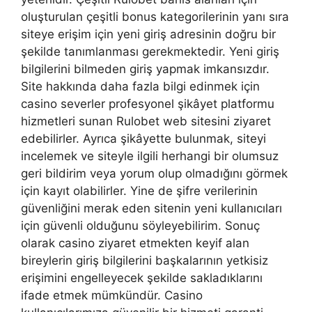
oluşturulan çeşitli bonus kategorilerinin yanı sıra
siteye erişim için yeni giriş adresinin doğru bir
şekilde tanımlanması gerekmektedir. Yeni giriş
bilgilerini bilmeden giriş yapmak imkansızdır.
Site hakkında daha fazla bilgi edinmek için
casino severler profesyonel şikâyet platformu
hizmetleri sunan Rulobet web sitesini ziyaret
edebilirler. Ayrıca şikâyette bulunmak, siteyi
incelemek ve siteyle ilgili herhangi bir olumsuz
geri bildirim veya yorum olup olmadığını görmek
için kayıt olabilirler. Yine de şifre verilerinin
güvenliğini merak eden sitenin yeni kullanıcıları
için güvenli olduğunu söyleyebilirim. Sonuç
olarak casino ziyaret etmekten keyif alan
bireylerin giriş bilgilerini başkalarının yetkisiz
erişimini engelleyecek şekilde sakladıklarını
ifade etmek mümkündür. Casino