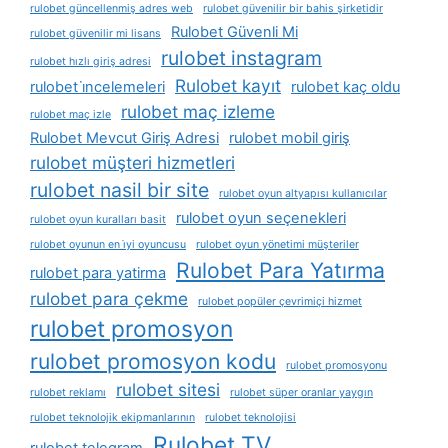
rulobet güncellenmiş adres web
rulobet güvenilir bir bahis şirketidir
Rulobet Güvenli Mi
rulobet güvenilir mi lisans
rulobet instagram
rulobet hızlı giriş adresi
Rulobet kayıt
rulobet i̇ncelemeleri
rulobet kaç oldu
rulobet maç izleme
rulobet maç izle
Rulobet Mevcut Giriş Adresi
rulobet mobil giriş
rulobet müşteri hizmetleri
rulobet nasil bir site
rulobet oyun altyapısı kullanıcılar
rulobet oyun seçenekleri
rulobet oyun kuralları basit
rulobet oyunun en i̇yi oyuncusu
rulobet oyun yönetimi müşteriler
Rulobet Para Yatırma
rulobet para yatirma
rulobet para çekme
rulobet popüler çevrimiçi hizmet
rulobet promosyon
rulobet promosyon kodu
rulobet promosyonu
rulobet sitesi
rulobet reklamı
rulobet süper oranlar yaygın
rulobet teknolojik ekipmanlarının
rulobet teknolojisi
Rulobet TV