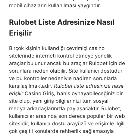
mobil cihazların kullanılması yaygındır.
Rulobet Liste Adresinize Nasıl
Erişilir
Birçok kişinin kullandığı çevrimiçi casino
sitelerinde interneti kontrol etmeye yönelik
araçlar bulunur ancak bu araçlar Rulobet için de
sorunlara neden olabilir. Site kullanıcı dostudur
ve bu kontroller nedeniyle nadiren sorunlarla
karşılaşılmaktadır.
Rulobet liste adresinize nasıl
erişilir
Casino Giriş, bahis oynayabileceğiniz bir
site olup, yeni giriş bilgilerinizi tüm sosyal
medya arkadaşlarınızla paylaşacaktır. Rulobet,
kullanıcılar arasında son derece popüler bir web
sitesidir; kullanıcı dostu arayüzü ve erişimle ilgili
çok çeşitli konularda rehberlik sağlamasıyla