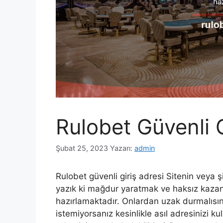
Rulobet Güvenli G
Şubat 25, 2023
Yazarı:
admin
Rulobet güvenli giriş adresi Sitenin veya ş
yazık ki mağdur yaratmak ve haksız kazan
hazırlamaktadır. Onlardan uzak durmalısı
istemiyorsanız kesinlikle asıl adresinizi k