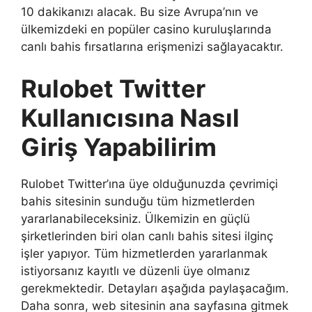
10 dakikanızı alacak. Bu size Avrupa’nın ve
ülkemizdeki en popüler casino kuruluşlarında
canlı bahis fırsatlarına erişmenizi sağlayacaktır.
Rulobet Twitter
Kullanıcısına Nasıl
Giriş Yapabilirim
Rulobet Twitter’ına üye olduğunuzda çevrimiçi
bahis sitesinin sunduğu tüm hizmetlerden
yararlanabileceksiniz. Ülkemizin en güçlü
şirketlerinden biri olan canlı bahis sitesi ilginç
işler yapıyor. Tüm hizmetlerden yararlanmak
istiyorsanız kayıtlı ve düzenli üye olmanız
gerekmektedir. Detayları aşağıda paylaşacağım.
Daha sonra, web sitesinin ana sayfasına gitmek