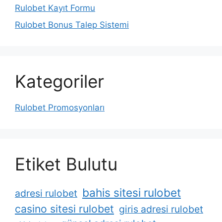
Rulobet Kayıt Formu
Rulobet Bonus Talep Sistemi
Kategoriler
Rulobet Promosyonları
Etiket Bulutu
bahis sitesi rulobet
adresi rulobet
casino sitesi rulobet
giris adresi rulobet