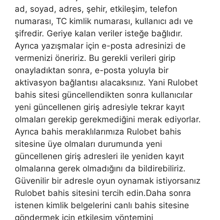
ad, soyad, adres, şehir, etkileşim, telefon
numarası, TC kimlik numarası, kullanıcı adı ve
şifredir. Geriye kalan veriler isteğe bağlıdır.
Ayrıca yazışmalar için e-posta adresinizi de
vermenizi öneririz. Bu gerekli verileri girip
onayladıktan sonra, e-posta yoluyla bir
aktivasyon bağlantısı alacaksınız. Yani Rulobet
bahis sitesi güncellendikten sonra kullanıcılar
yeni güncellenen giriş adresiyle tekrar kayıt
olmaları gerekip gerekmediğini merak ediyorlar.
Ayrıca bahis meraklılarımıza Rulobet bahis
sitesine üye olmaları durumunda yeni
güncellenen giriş adresleri ile yeniden kayıt
olmalarına gerek olmadığını da bildirebiliriz.
Güvenilir bir adresle oyun oynamak istiyorsanız
Rulobet bahis sitesini tercih edin.Daha sonra
istenen kimlik belgelerini canlı bahis sitesine
göndermek için etkileşim yöntemini