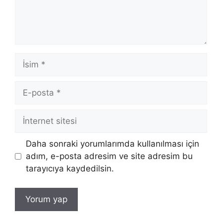
İsim
E-
posta
İnternet
sitesi
Daha sonraki yorumlarımda kullanılması için
adım, e-posta adresim ve site adresim bu
tarayıcıya kaydedilsin.