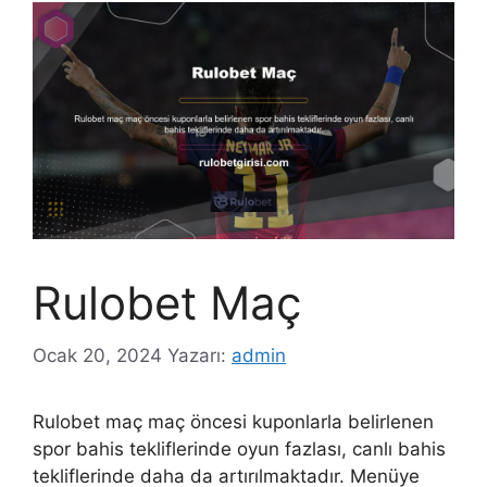
Rulobet Maç
Ocak 20, 2024
Yazarı:
admin
Rulobet maç maç öncesi kuponlarla belirlenen
spor bahis tekliflerinde oyun fazlası, canlı bahis
tekliflerinde daha da artırılmaktadır. Menüye