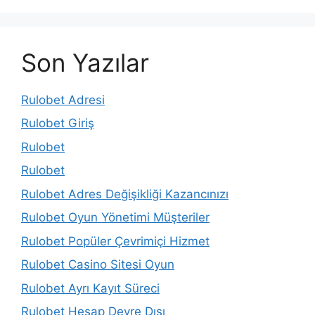
Son Yazılar
Rulobet Adresi
Rulobet Giriş
Rulobet
Rulobet
Rulobet Adres Değişikliği Kazancınızı
Rulobet Oyun Yönetimi Müşteriler
Rulobet Popüler Çevrimiçi Hizmet
Rulobet Casino Sitesi Oyun
Rulobet Ayrı Kayıt Süreci
Rulobet Hesap Devre Dışı