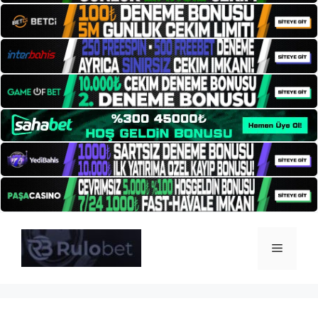
İçeriğe
atla
Menü