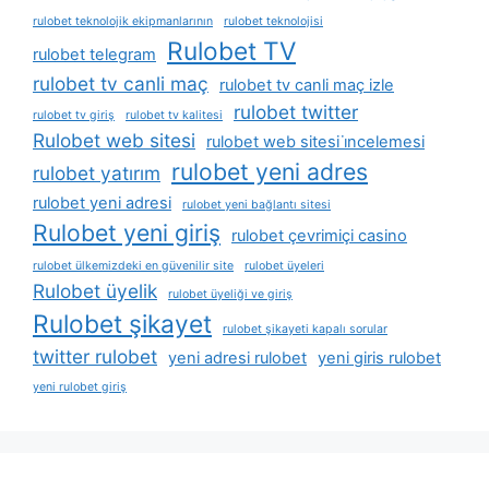
rulobet teknolojik ekipmanlarının
rulobet teknolojisi
Rulobet TV
rulobet telegram
rulobet tv canli maç
rulobet tv canli maç izle
rulobet twitter
rulobet tv giriş
rulobet tv kalitesi
Rulobet web sitesi
rulobet web sitesi i̇ncelemesi
rulobet yeni adres
rulobet yatırım
rulobet yeni adresi
rulobet yeni bağlantı sitesi
Rulobet yeni giriş
rulobet çevrimiçi casino
rulobet ülkemizdeki en güvenilir site
rulobet üyeleri
Rulobet üyelik
rulobet üyeliği ve giriş
Rulobet şikayet
rulobet şikayeti kapalı sorular
twitter rulobet
yeni adresi rulobet
yeni giris rulobet
yeni rulobet giriş