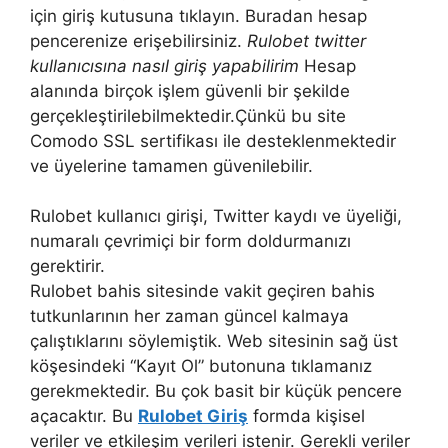
için giriş kutusuna tıklayın. Buradan hesap
pencerenize erişebilirsiniz.
Rulobet twitter
kullanıcısına nasıl giriş yapabilirim
Hesap
alanında birçok işlem güvenli bir şekilde
gerçekleştirilebilmektedir.Çünkü bu site
Comodo SSL sertifikası ile desteklenmektedir
ve üyelerine tamamen güvenilebilir.
Rulobet kullanıcı girişi, Twitter kaydı ve üyeliği,
numaralı çevrimiçi bir form doldurmanızı
gerektirir.
Rulobet bahis sitesinde vakit geçiren bahis
tutkunlarının her zaman güncel kalmaya
çalıştıklarını söylemiştik. Web sitesinin sağ üst
köşesindeki “Kayıt Ol” butonuna tıklamanız
gerekmektedir. Bu çok basit bir küçük pencere
açacaktır. Bu
Rulobet Giriş
formda kişisel
veriler ve etkileşim verileri istenir. Gerekli veriler