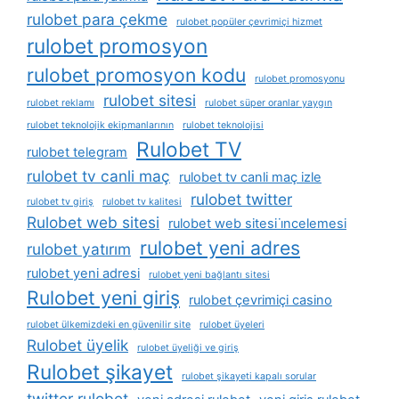
rulobet para çekme
rulobet popüler çevrimiçi hizmet
rulobet promosyon
rulobet promosyon kodu
rulobet promosyonu
rulobet sitesi
rulobet reklamı
rulobet süper oranlar yaygın
rulobet teknolojik ekipmanlarının
rulobet teknolojisi
Rulobet TV
rulobet telegram
rulobet tv canli maç
rulobet tv canli maç izle
rulobet twitter
rulobet tv giriş
rulobet tv kalitesi
Rulobet web sitesi
rulobet web sitesi i̇ncelemesi
rulobet yeni adres
rulobet yatırım
rulobet yeni adresi
rulobet yeni bağlantı sitesi
Rulobet yeni giriş
rulobet çevrimiçi casino
rulobet ülkemizdeki en güvenilir site
rulobet üyeleri
Rulobet üyelik
rulobet üyeliği ve giriş
Rulobet şikayet
rulobet şikayeti kapalı sorular
twitter rulobet