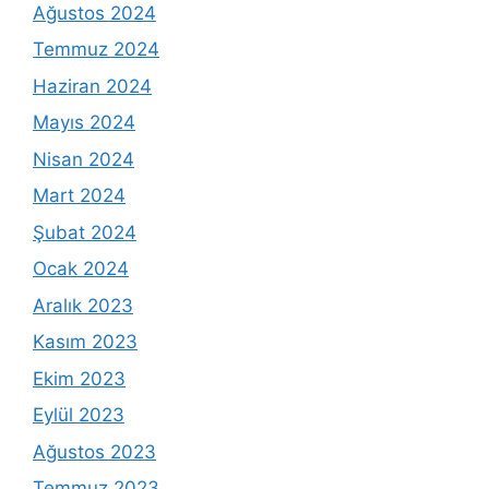
Ağustos 2024
Temmuz 2024
Haziran 2024
Mayıs 2024
Nisan 2024
Mart 2024
Şubat 2024
Ocak 2024
Aralık 2023
Kasım 2023
Ekim 2023
Eylül 2023
Ağustos 2023
Temmuz 2023