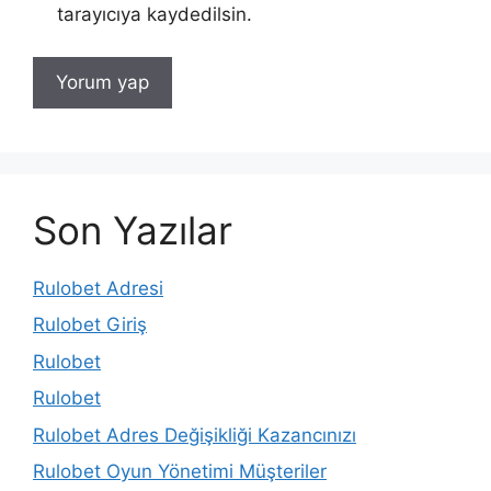
tarayıcıya kaydedilsin.
Son Yazılar
Rulobet Adresi
Rulobet Giriş
Rulobet
Rulobet
Rulobet Adres Değişikliği Kazancınızı
Rulobet Oyun Yönetimi Müşteriler