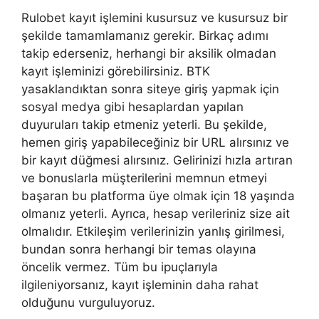
Rulobet kayıt işlemini kusursuz ve kusursuz bir
şekilde tamamlamanız gerekir. Birkaç adımı
takip ederseniz, herhangi bir aksilik olmadan
kayıt işleminizi görebilirsiniz. BTK
yasaklandıktan sonra siteye giriş yapmak için
sosyal medya gibi hesaplardan yapılan
duyuruları takip etmeniz yeterli. Bu şekilde,
hemen giriş yapabileceğiniz bir URL alırsınız ve
bir kayıt düğmesi alırsınız. Gelirinizi hızla artıran
ve bonuslarla müşterilerini memnun etmeyi
başaran bu platforma üye olmak için 18 yaşında
olmanız yeterli. Ayrıca, hesap verileriniz size ait
olmalıdır. Etkileşim verilerinizin yanlış girilmesi,
bundan sonra herhangi bir temas olayına
öncelik vermez. Tüm bu ipuçlarıyla
ilgileniyorsanız, kayıt işleminin daha rahat
olduğunu vurguluyoruz.