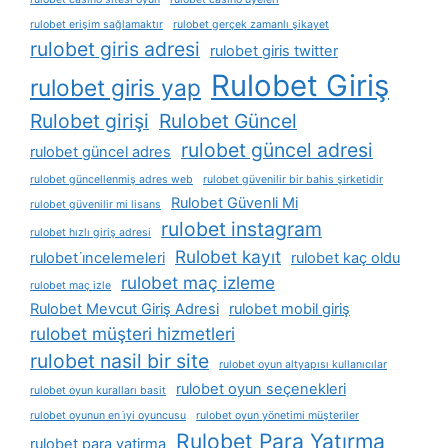
rulobet erişim sağlamaktır
rulobet gerçek zamanlı şikayet
rulobet giris adresi
rulobet giris twitter
Rulobet Giriş
rulobet giris yap
Rulobet girişi
Rulobet Güncel
rulobet güncel adresi
rulobet güncel adres
rulobet güncellenmiş adres web
rulobet güvenilir bir bahis şirketidir
Rulobet Güvenli Mi
rulobet güvenilir mi lisans
rulobet instagram
rulobet hızlı giriş adresi
Rulobet kayıt
rulobet i̇ncelemeleri
rulobet kaç oldu
rulobet maç izleme
rulobet maç izle
Rulobet Mevcut Giriş Adresi
rulobet mobil giriş
rulobet müşteri hizmetleri
rulobet nasil bir site
rulobet oyun altyapısı kullanıcılar
rulobet oyun seçenekleri
rulobet oyun kuralları basit
rulobet oyunun en i̇yi oyuncusu
rulobet oyun yönetimi müşteriler
Rulobet Para Yatırma
rulobet para yatirma