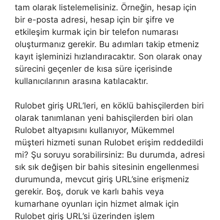
tam olarak listelemelisiniz. Örneğin, hesap için
bir e-posta adresi, hesap için bir şifre ve
etkileşim kurmak için bir telefon numarası
oluşturmanız gerekir. Bu adımları takip etmeniz
kayıt işleminizi hızlandıracaktır. Son olarak onay
sürecini geçenler de kısa süre içerisinde
kullanıcılarının arasına katılacaktır.
Rulobet giriş URL’leri, en köklü bahisçilerden biri
olarak tanımlanan yeni bahisçilerden biri olan
Rulobet altyapısını kullanıyor, Mükemmel
müşteri hizmeti sunan Rulobet erişim reddedildi
mi? Şu soruyu sorabilirsiniz: Bu durumda, adresi
sık sık değişen bir bahis sitesinin engellenmesi
durumunda, mevcut giriş URL’sine erişmeniz
gerekir. Boş, doruk ve karlı bahis veya
kumarhane oyunları için hizmet almak için
Rulobet giriş URL’si üzerinden işlem