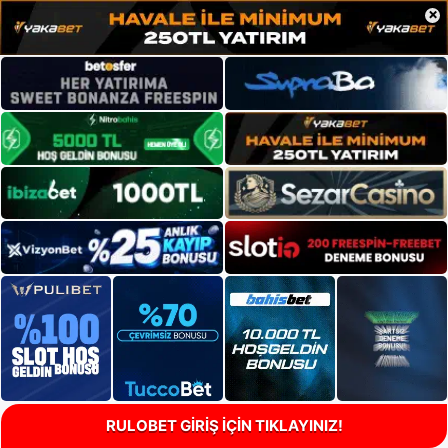
×
RULOBET GİRİŞ İÇİN TIKLAYINIZ!