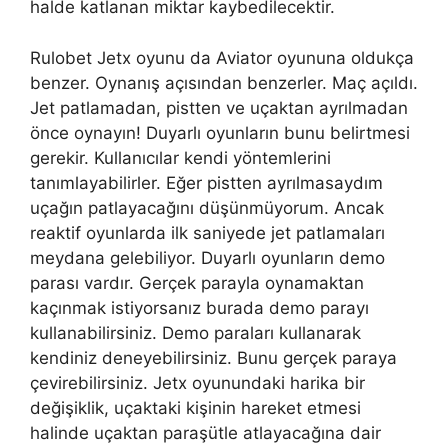
halde katlanan miktar kaybedilecektir.
Rulobet Jetx oyunu da Aviator oyununa oldukça
benzer. Oynanış açısından benzerler. Maç açıldı.
Jet patlamadan, pistten ve uçaktan ayrılmadan
önce oynayın! Duyarlı oyunların bunu belirtmesi
gerekir. Kullanıcılar kendi yöntemlerini
tanımlayabilirler. Eğer pistten ayrılmasaydım
uçağın patlayacağını düşünmüyorum. Ancak
reaktif oyunlarda ilk saniyede jet patlamaları
meydana gelebiliyor. Duyarlı oyunların demo
parası vardır. Gerçek parayla oynamaktan
kaçınmak istiyorsanız burada demo parayı
kullanabilirsiniz. Demo paraları kullanarak
kendiniz deneyebilirsiniz. Bunu gerçek paraya
çevirebilirsiniz. Jetx oyunundaki harika bir
değişiklik, uçaktaki kişinin hareket etmesi
halinde uçaktan paraşütle atlayacağına dair