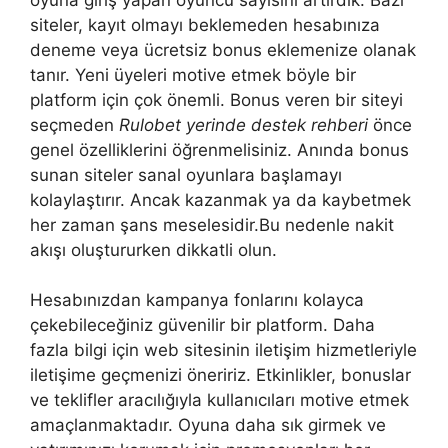
siteler, kayıt olmayı beklemeden hesabınıza
deneme veya ücretsiz bonus eklemenize olanak
tanır. Yeni üyeleri motive etmek böyle bir
platform için çok önemli. Bonus veren bir siteyi
seçmeden
Rulobet yerinde destek rehberi
önce
genel özelliklerini öğrenmelisiniz. Anında bonus
sunan siteler sanal oyunlara başlamayı
kolaylaştırır. Ancak kazanmak ya da kaybetmek
her zaman şans meselesidir.Bu nedenle nakit
akışı oluştururken dikkatli olun.
Hesabınızdan kampanya fonlarını kolayca
çekebileceğiniz güvenilir bir platform. Daha
fazla bilgi için web sitesinin iletişim hizmetleriyle
iletişime geçmenizi öneririz. Etkinlikler, bonuslar
ve teklifler aracılığıyla kullanıcıları motive etmek
amaçlanmaktadır. Oyuna daha sık girmek ve