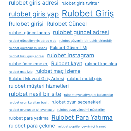
rulobet giris adresi
rulobet giris twitter
Rulobet Giriş
rulobet giris yap
Rulobet girişi
Rulobet Güncel
rulobet güncel adresi
rulobet güncel adres
rulobet güncellenmiş adres web
rulobet güvenilir bir bahis şirketidir
Rulobet Güvenli Mi
rulobet güvenilir mi lisans
rulobet instagram
rulobet hızlı giriş adresi
Rulobet kayıt
rulobet i̇ncelemeleri
rulobet kaç oldu
rulobet maç izleme
rulobet maç izle
Rulobet Mevcut Giriş Adresi
rulobet mobil giriş
rulobet müşteri hizmetleri
rulobet nasil bir site
rulobet oyun altyapısı kullanıcılar
rulobet oyun seçenekleri
rulobet oyun kuralları basit
rulobet oyunun en i̇yi oyuncusu
rulobet oyun yönetimi müşteriler
Rulobet Para Yatırma
rulobet para yatirma
rulobet para çekme
rulobet popüler çevrimiçi hizmet