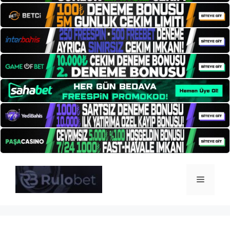
İçeriğe
atla
Menü