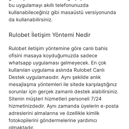
bu uygulamayı akıllı telefonunuzda
kullanabileceğiniz gibi masaüstü versiyonunda
da kullanabilirsiniz.
Rulobet İletişim Yöntemi Nedir
Rulobet iletişim yöntemine göre canlı bahis
ofisini masaya koyduğumuzda sadece
whatsapp uygulaması gelmeyecek. En çok
kullanılan uygulama aslında Rulobet Canlı
Destek uygulamasıdır. Aynı şekilde anlık
mesajlaşma yöntemleri ile sitede karşılaştığınız
sorunlar için gerçek zamanlı destek alabilirsiniz.
Sitenin müşteri hizmetleri personeli 7/24
hizmetinizdedir. Aynı zamanda üyelerin e-posta
adreslerini almalarına ve özellikle kimlik
fotokopilerini göndermelerine yardımcı
olmaktadır.