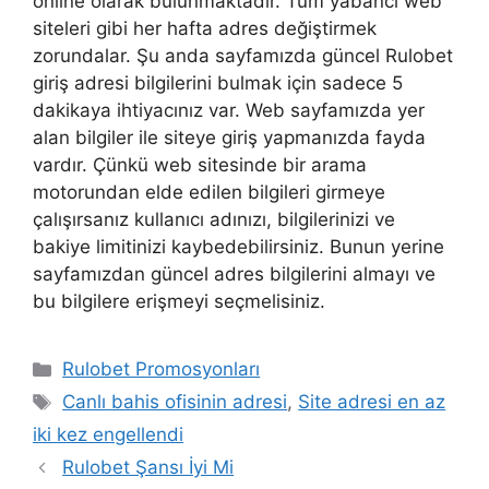
online olarak bulunmaktadır. Tüm yabancı web
siteleri gibi her hafta adres değiştirmek
zorundalar. Şu anda sayfamızda güncel Rulobet
giriş adresi bilgilerini bulmak için sadece 5
dakikaya ihtiyacınız var. Web sayfamızda yer
alan bilgiler ile siteye giriş yapmanızda fayda
vardır. Çünkü web sitesinde bir arama
motorundan elde edilen bilgileri girmeye
çalışırsanız kullanıcı adınızı, bilgilerinizi ve
bakiye limitinizi kaybedebilirsiniz. Bunun yerine
sayfamızdan güncel adres bilgilerini almayı ve
bu bilgilere erişmeyi seçmelisiniz.
Kategoriler
Rulobet Promosyonları
Etiketler
Canlı bahis ofisinin adresi
,
Site adresi en az
iki kez engellendi
Yazı
Rulobet Şansı İyi Mi