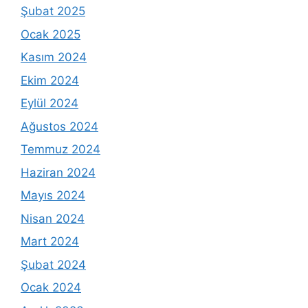
Şubat 2025
Ocak 2025
Kasım 2024
Ekim 2024
Eylül 2024
Ağustos 2024
Temmuz 2024
Haziran 2024
Mayıs 2024
Nisan 2024
Mart 2024
Şubat 2024
Ocak 2024