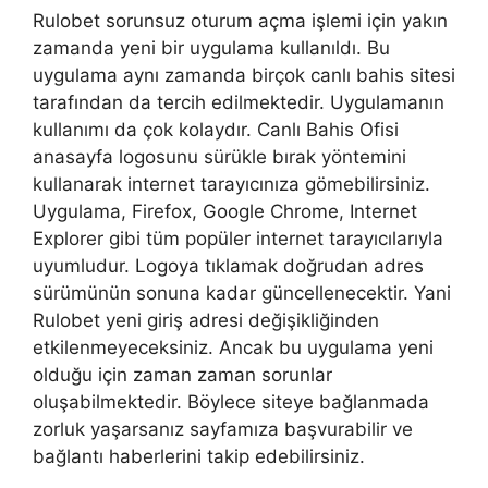
Rulobet sorunsuz oturum açma işlemi için yakın
zamanda yeni bir uygulama kullanıldı. Bu
uygulama aynı zamanda birçok canlı bahis sitesi
tarafından da tercih edilmektedir. Uygulamanın
kullanımı da çok kolaydır. Canlı Bahis Ofisi
anasayfa logosunu sürükle bırak yöntemini
kullanarak internet tarayıcınıza gömebilirsiniz.
Uygulama, Firefox, Google Chrome, Internet
Explorer gibi tüm popüler internet tarayıcılarıyla
uyumludur. Logoya tıklamak doğrudan adres
sürümünün sonuna kadar güncellenecektir. Yani
Rulobet yeni giriş adresi değişikliğinden
etkilenmeyeceksiniz. Ancak bu uygulama yeni
olduğu için zaman zaman sorunlar
oluşabilmektedir. Böylece siteye bağlanmada
zorluk yaşarsanız sayfamıza başvurabilir ve
bağlantı haberlerini takip edebilirsiniz.