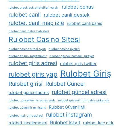
rulobet bonus
rulobet blackjack stratejileri vardır
rulobet canli
rulobet canli destek
rulobet canli maç izle
rulobet canlı bahis
rulobet canlı bahis bahisleri
Rulobet Casino Sitesi
rulobet casino sitesi oyun
rulobet casino üyeleri
rulobet erişim sağlamaktır
rulobet gerçek zamanlı şikayet
rulobet giris adresi
rulobet giris twitter
Rulobet Giriş
rulobet giris yap
Rulobet girişi
Rulobet Güncel
rulobet güncel adresi
rulobet güncel adres
rulobet güncellenmiş adres web
rulobet güvenilir bir bahis şirketidir
Rulobet Güvenli Mi
rulobet güvenilir mi lisans
rulobet instagram
rulobet hızlı giriş adresi
Rulobet kayıt
rulobet i̇ncelemeleri
rulobet kaç oldu