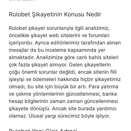
Rulobet Şikayetinin Konusu Nedir
Rulobet şikayet sorunlarıyla ilgili analizimiz,
öncelikle şikayet web sitelerini ve forumları
içeriyordu. Ayrıca editörlerimiz tarafından alınan
mesajlar da bu inceleme kapsamında yer
almaktadır. Analizimize göre canlı bahis siteleri
çok fazla şikayet almıyor. Gelen şikayetlerin
çoğu önemli sorunlar değildi, ancak sitenin fiili
işleyişi ve ödemeleri hakkında hiçbir şikayetimiz
olmadı, bu site için büyük bir artı. Para yatırma
ve çekme yöntemlerinin güncellenmesi, banka
hesap bilgilerinin zaman zaman güncellenmesi
şikayete dönüştü. Ancak site burada yardımcı
olamaz. Ulusal yargı sürecimiz böyle işliyor.