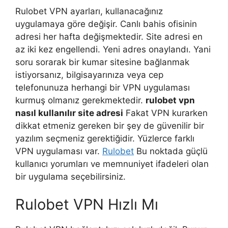
Rulobet VPN ayarları, kullanacağınız
uygulamaya göre değişir. Canlı bahis ofisinin
adresi her hafta değişmektedir. Site adresi en
az iki kez engellendi. Yeni adres onaylandı. Yani
soru sorarak bir kumar sitesine bağlanmak
istiyorsanız, bilgisayarınıza veya cep
telefonunuza herhangi bir VPN uygulaması
kurmuş olmanız gerekmektedir.
rulobet vpn
nasıl kullanılır site adresi
Fakat VPN kurarken
dikkat etmeniz gereken bir şey de güvenilir bir
yazılım seçmeniz gerektiğidir. Yüzlerce farklı
VPN uygulaması var.
Rulobet
Bu noktada güçlü
kullanıcı yorumları ve memnuniyet ifadeleri olan
bir uygulama seçebilirsiniz.
Rulobet VPN Hızlı Mı