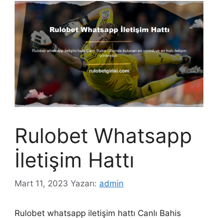
Rulobet Whatsapp
İletişim Hattı
Mart 11, 2023
Yazarı:
admin
Rulobet whatsapp iletişim hattı Canlı Bahis