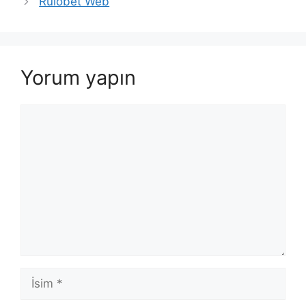
Rulobet Web
Yorum yapın
Yorum
İsim