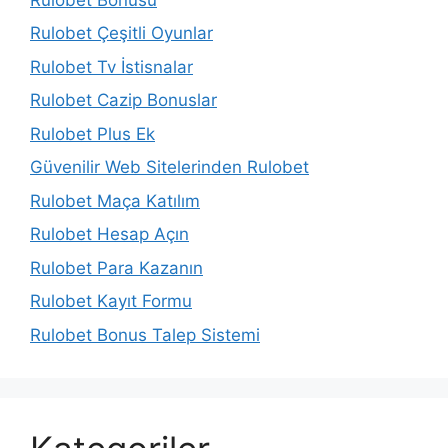
Rulobet Çeşitli Oyunlar
Rulobet Tv İstisnalar
Rulobet Cazip Bonuslar
Rulobet Plus Ek
Güvenilir Web Sitelerinden Rulobet
Rulobet Maça Katılım
Rulobet Hesap Açın
Rulobet Para Kazanın
Rulobet Kayıt Formu
Rulobet Bonus Talep Sistemi