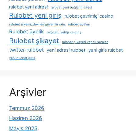
rulobet yeni adresi
rulobet yeni bağlantı sitesi
Rulobet yeni giriş
rulobet çevrimiçi casino
rulobet ülkemizdeki en güvenilir site
rulobet üyeleri
Rulobet üyelik
rulobet üyeliği ve giriş
Rulobet şikayet
rulobet şikayeti kapalı sorular
twitter rulobet
yeni adresi rulobet
yeni giris rulobet
yeni rulobet giriş
Arşivler
Temmuz 2026
Haziran 2026
Mayıs 2025