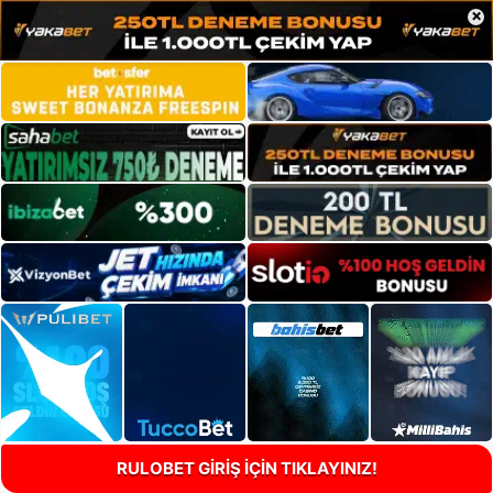
×
RULOBET GİRİŞ İÇİN TIKLAYINIZ!