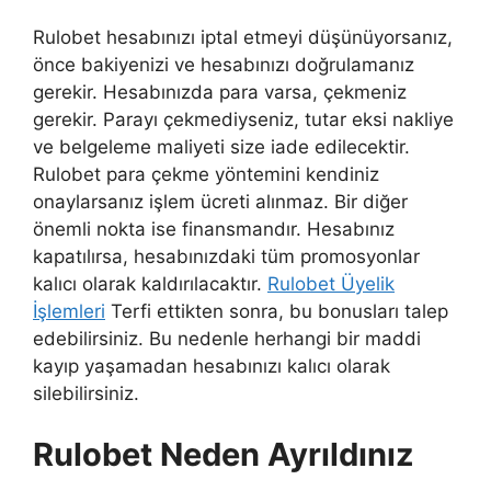
Rulobet hesabınızı iptal etmeyi düşünüyorsanız,
önce bakiyenizi ve hesabınızı doğrulamanız
gerekir. Hesabınızda para varsa, çekmeniz
gerekir. Parayı çekmediyseniz, tutar eksi nakliye
ve belgeleme maliyeti size iade edilecektir.
Rulobet para çekme yöntemini kendiniz
onaylarsanız işlem ücreti alınmaz. Bir diğer
önemli nokta ise finansmandır. Hesabınız
kapatılırsa, hesabınızdaki tüm promosyonlar
kalıcı olarak kaldırılacaktır.
Rulobet Üyelik
İşlemleri
Terfi ettikten sonra, bu bonusları talep
edebilirsiniz. Bu nedenle herhangi bir maddi
kayıp yaşamadan hesabınızı kalıcı olarak
silebilirsiniz.
Rulobet Neden Ayrıldınız