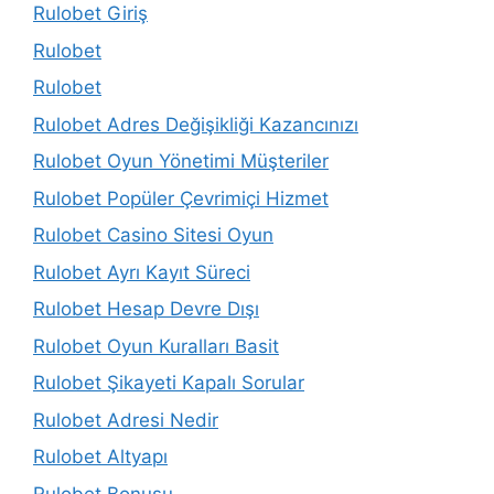
Rulobet Giriş
Rulobet
Rulobet
Rulobet Adres Değişikliği Kazancınızı
Rulobet Oyun Yönetimi Müşteriler
Rulobet Popüler Çevrimiçi Hizmet
Rulobet Casino Sitesi Oyun
Rulobet Ayrı Kayıt Süreci
Rulobet Hesap Devre Dışı
Rulobet Oyun Kuralları Basit
Rulobet Şikayeti Kapalı Sorular
Rulobet Adresi Nedir
Rulobet Altyapı
Rulobet Bonusu