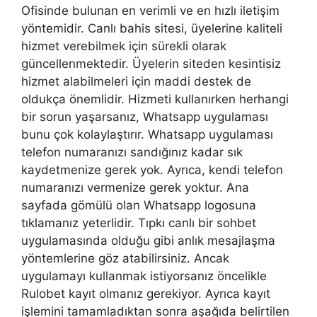
Ofisinde bulunan en verimli ve en hızlı iletişim
yöntemidir. Canlı bahis sitesi, üyelerine kaliteli
hizmet verebilmek için sürekli olarak
güncellenmektedir. Üyelerin siteden kesintisiz
hizmet alabilmeleri için maddi destek de
oldukça önemlidir. Hizmeti kullanırken herhangi
bir sorun yaşarsanız, Whatsapp uygulaması
bunu çok kolaylaştırır. Whatsapp uygulaması
telefon numaranızı sandığınız kadar sık ​​
kaydetmenize gerek yok. Ayrıca, kendi telefon
numaranızı vermenize gerek yoktur. Ana
sayfada gömülü olan Whatsapp logosuna
tıklamanız yeterlidir. Tıpkı canlı bir sohbet
uygulamasında olduğu gibi anlık mesajlaşma
yöntemlerine göz atabilirsiniz. Ancak
uygulamayı kullanmak istiyorsanız öncelikle
Rulobet kayıt olmanız gerekiyor. Ayrıca kayıt
işlemini tamamladıktan sonra aşağıda belirtilen