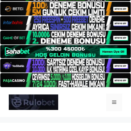
İçeriğe
atla
Menü