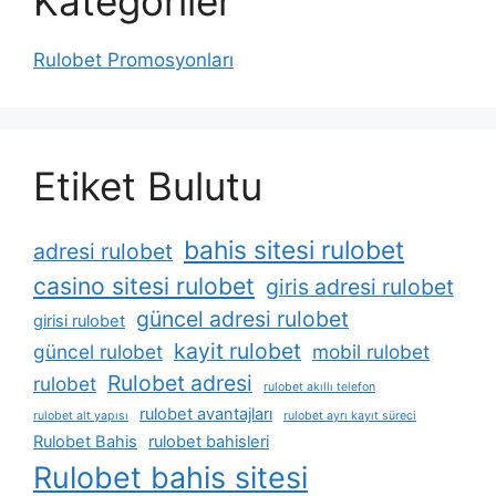
Kategoriler
Rulobet Promosyonları
Etiket Bulutu
bahis sitesi rulobet
adresi rulobet
casino sitesi rulobet
giris adresi rulobet
güncel adresi rulobet
girisi rulobet
kayit rulobet
güncel rulobet
mobil rulobet
Rulobet adresi
rulobet
rulobet akıllı telefon
rulobet avantajları
rulobet alt yapısı
rulobet ayrı kayıt süreci
Rulobet Bahis
rulobet bahisleri
Rulobet bahis sitesi