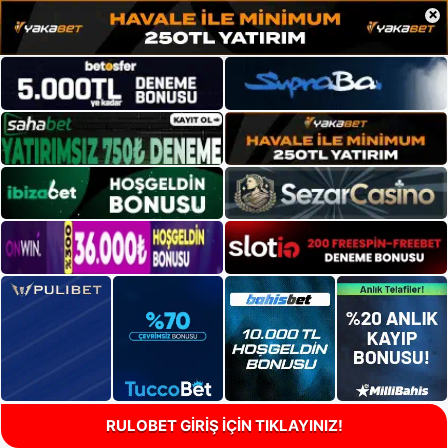
×
RULOBET GİRİŞ İÇİN TIKLAYINIZ!