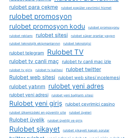
rulobet para çekme
rulobet popüler çevrimiçi hizmet
rulobet promosyon
rulobet promosyon kodu
rulobet promosyonu
rulobet sitesi
rulobet reklamı
rulobet süper oranlar yaygın
rulobet teknolojik ekipmanlarının
rulobet teknolojisi
Rulobet TV
rulobet telegram
rulobet tv canli maç
rulobet tv canli maç izle
rulobet twitter
rulobet tv giriş
rulobet tv kalitesi
Rulobet web sitesi
rulobet web sitesi i̇ncelemesi
rulobet yeni adres
rulobet yatırım
rulobet yeni adresi
rulobet yeni bağlantı sitesi
Rulobet yeni giriş
rulobet çevrimiçi casino
rulobet ülkemizdeki en güvenilir site
rulobet üyeleri
Rulobet üyelik
rulobet üyeliği ve giriş
Rulobet şikayet
rulobet şikayeti kapalı sorular