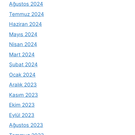
Ağustos 2024
Temmuz 2024
Haziran 2024
Mayıs 2024
Nisan 2024
Mart 2024
Şubat 2024
Ocak 2024
Aralık 2023
Kasım 2023
Ekim 2023
Eylül 2023
Ağustos 2023