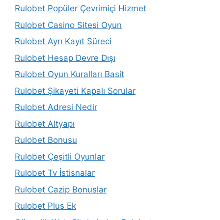
Rulobet Popüler Çevrimiçi Hizmet
Rulobet Casino Sitesi Oyun
Rulobet Ayrı Kayıt Süreci
Rulobet Hesap Devre Dışı
Rulobet Oyun Kuralları Basit
Rulobet Şikayeti Kapalı Sorular
Rulobet Adresi Nedir
Rulobet Altyapı
Rulobet Bonusu
Rulobet Çeşitli Oyunlar
Rulobet Tv İstisnalar
Rulobet Cazip Bonuslar
Rulobet Plus Ek