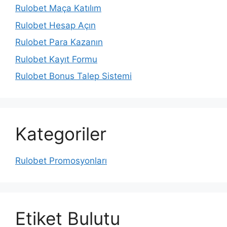
Rulobet Maça Katılım
Rulobet Hesap Açın
Rulobet Para Kazanın
Rulobet Kayıt Formu
Rulobet Bonus Talep Sistemi
Kategoriler
Rulobet Promosyonları
Etiket Bulutu