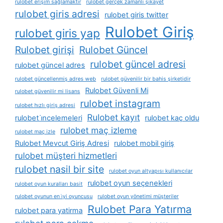
rulobet erişim sağlamaktır
rulobet gerçek zamanlı şikayet
rulobet giris adresi
rulobet giris twitter
Rulobet Giriş
rulobet giris yap
Rulobet girişi
Rulobet Güncel
rulobet güncel adresi
rulobet güncel adres
rulobet güncellenmiş adres web
rulobet güvenilir bir bahis şirketidir
Rulobet Güvenli Mi
rulobet güvenilir mi lisans
rulobet instagram
rulobet hızlı giriş adresi
Rulobet kayıt
rulobet i̇ncelemeleri
rulobet kaç oldu
rulobet maç izleme
rulobet maç izle
Rulobet Mevcut Giriş Adresi
rulobet mobil giriş
rulobet müşteri hizmetleri
rulobet nasil bir site
rulobet oyun altyapısı kullanıcılar
rulobet oyun seçenekleri
rulobet oyun kuralları basit
rulobet oyunun en i̇yi oyuncusu
rulobet oyun yönetimi müşteriler
Rulobet Para Yatırma
rulobet para yatirma