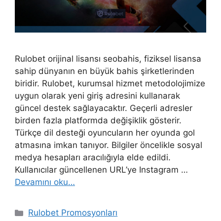
Rulobet orijinal lisansı seobahis, fiziksel lisansa
sahip dünyanın en büyük bahis şirketlerinden
biridir. Rulobet, kurumsal hizmet metodolojimize
uygun olarak yeni giriş adresini kullanarak
güncel destek sağlayacaktır. Geçerli adresler
birden fazla platformda değişiklik gösterir.
Türkçe dil desteği oyuncuların her oyunda gol
atmasına imkan tanıyor. Bilgiler öncelikle sosyal
medya hesapları aracılığıyla elde edildi.
Kullanıcılar güncellenen URL’ye Instagram …
Devamını oku…
Kategoriler
Rulobet Promosyonları