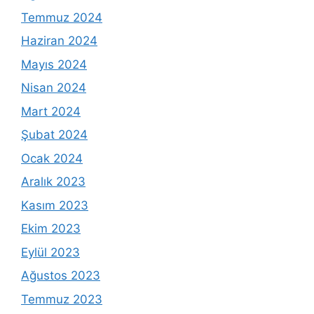
Temmuz 2024
Haziran 2024
Mayıs 2024
Nisan 2024
Mart 2024
Şubat 2024
Ocak 2024
Aralık 2023
Kasım 2023
Ekim 2023
Eylül 2023
Ağustos 2023
Temmuz 2023