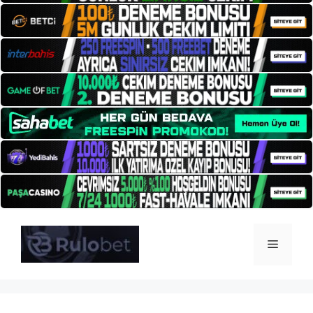
İçeriğe
atla
Menü