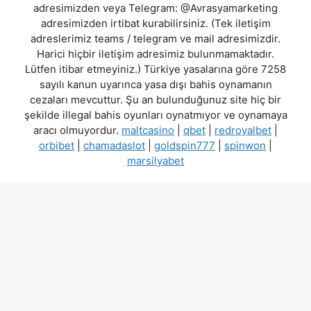
adresimizden veya Telegram: @Avrasyamarketing
adresimizden irtibat kurabilirsiniz. (Tek iletişim
adreslerimiz teams / telegram ve mail adresimizdir.
Harici hiçbir iletişim adresimiz bulunmamaktadır.
Lütfen itibar etmeyiniz.) Türkiye yasalarına göre 7258
sayılı kanun uyarınca yasa dışı bahis oynamanın
cezaları mevcuttur. Şu an bulunduğunuz site hiç bir
şekilde illegal bahis oyunları oynatmıyor ve oynamaya
aracı olmuyordur.
maltcasino
|
qbet
|
redroyalbet
|
orbibet
|
chamadaslot
|
goldspin777
|
spinwon
|
marsilyabet