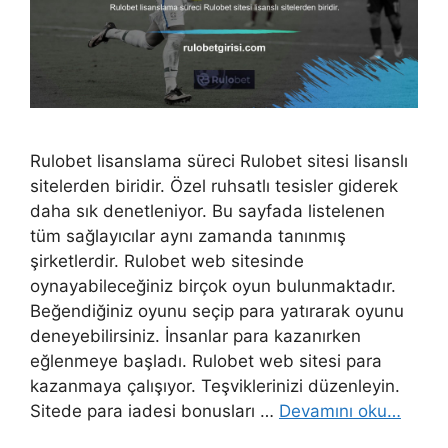
Rulobet lisanslama süreci Rulobet sitesi lisanslı
sitelerden biridir. Özel ruhsatlı tesisler giderek
daha sık denetleniyor. Bu sayfada listelenen
tüm sağlayıcılar aynı zamanda tanınmış
şirketlerdir. Rulobet web sitesinde
oynayabileceğiniz birçok oyun bulunmaktadır.
Beğendiğiniz oyunu seçip para yatırarak oyunu
deneyebilirsiniz. İnsanlar para kazanırken
eğlenmeye başladı. Rulobet web sitesi para
kazanmaya çalışıyor. Teşviklerinizi düzenleyin.
Sitede para iadesi bonusları …
Devamını oku…