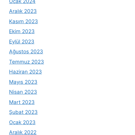
Ocak 2024
Aralık 2023
Kasım 2023
Ekim 2023
Eylül 2023
Ağustos 2023
Temmuz 2023
Haziran 2023
Mayıs 2023
Nisan 2023
Mart 2023
Şubat 2023
Ocak 2023
Aralık 2022