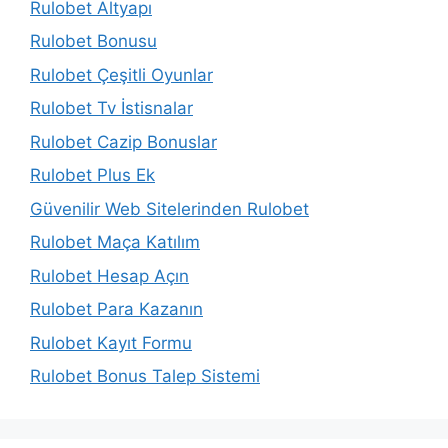
Rulobet Altyapı
Rulobet Bonusu
Rulobet Çeşitli Oyunlar
Rulobet Tv İstisnalar
Rulobet Cazip Bonuslar
Rulobet Plus Ek
Güvenilir Web Sitelerinden Rulobet
Rulobet Maça Katılım
Rulobet Hesap Açın
Rulobet Para Kazanın
Rulobet Kayıt Formu
Rulobet Bonus Talep Sistemi