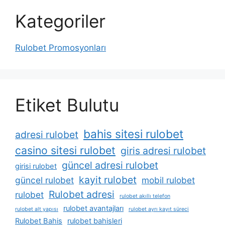
Kategoriler
Rulobet Promosyonları
Etiket Bulutu
bahis sitesi rulobet
adresi rulobet
casino sitesi rulobet
giris adresi rulobet
güncel adresi rulobet
girisi rulobet
kayit rulobet
güncel rulobet
mobil rulobet
Rulobet adresi
rulobet
rulobet akıllı telefon
rulobet avantajları
rulobet alt yapısı
rulobet ayrı kayıt süreci
Rulobet Bahis
rulobet bahisleri