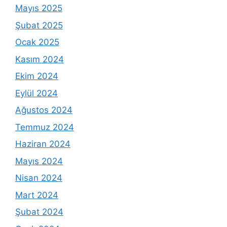
Mayıs 2025
Şubat 2025
Ocak 2025
Kasım 2024
Ekim 2024
Eylül 2024
Ağustos 2024
Temmuz 2024
Haziran 2024
Mayıs 2024
Nisan 2024
Mart 2024
Şubat 2024