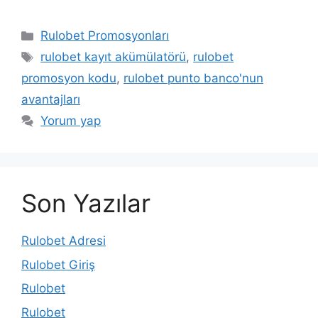
Kategoriler
Rulobet Promosyonları
Etiketler
rulobet kayıt akümülatörü
,
rulobet
promosyon kodu
,
rulobet punto banco'nun
avantajları
Yorum yap
Son Yazılar
Rulobet Adresi
Rulobet Giriş
Rulobet
Rulobet