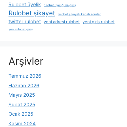
Rulobet üyelik
rulobet üyeliği ve giriş
Rulobet şikayet
rulobet şikayeti kapalı sorular
twitter rulobet
yeni adresi rulobet
yeni giris rulobet
yeni rulobet giriş
Arşivler
Temmuz 2026
Haziran 2026
Mayıs 2025
Şubat 2025
Ocak 2025
Kasım 2024