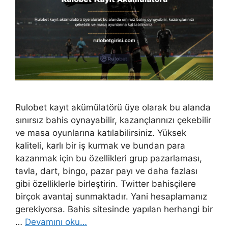
Rulobet kayıt akümülatörü üye olarak bu alanda
sınırsız bahis oynayabilir, kazançlarınızı çekebilir
ve masa oyunlarına katılabilirsiniz. Yüksek
kaliteli, karlı bir iş kurmak ve bundan para
kazanmak için bu özellikleri grup pazarlaması,
tavla, dart, bingo, pazar payı ve daha fazlası
gibi özelliklerle birleştirin. Twitter bahisçilere
birçok avantaj sunmaktadır. Yani hesaplamanız
gerekiyorsa. Bahis sitesinde yapılan herhangi bir
…
Devamını oku…