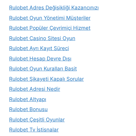
Rulobet Adres Değişikliği Kazancınızı
Rulobet Oyun Yönetimi Müşteriler
Rulobet Popüler Çevrimiçi Hizmet
Rulobet Casino Sitesi Oyun
Rulobet Ayrı Kayıt Süreci
Rulobet Hesap Devre Dışı
Rulobet Oyun Kuralları Basit
Rulobet Şikayeti Kapalı Sorular
Rulobet Adresi Nedir
Rulobet Altyapı
Rulobet Bonusu
Rulobet Çeşitli Oyunlar
Rulobet Tv İstisnalar