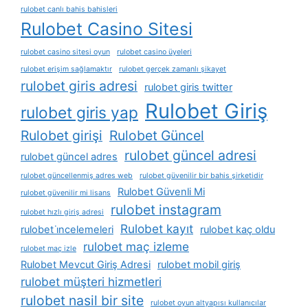
rulobet canlı bahis bahisleri
Rulobet Casino Sitesi
rulobet casino sitesi oyun
rulobet casino üyeleri
rulobet erişim sağlamaktır
rulobet gerçek zamanlı şikayet
rulobet giris adresi
rulobet giris twitter
Rulobet Giriş
rulobet giris yap
Rulobet girişi
Rulobet Güncel
rulobet güncel adresi
rulobet güncel adres
rulobet güncellenmiş adres web
rulobet güvenilir bir bahis şirketidir
Rulobet Güvenli Mi
rulobet güvenilir mi lisans
rulobet instagram
rulobet hızlı giriş adresi
Rulobet kayıt
rulobet i̇ncelemeleri
rulobet kaç oldu
rulobet maç izleme
rulobet maç izle
Rulobet Mevcut Giriş Adresi
rulobet mobil giriş
rulobet müşteri hizmetleri
rulobet nasil bir site
rulobet oyun altyapısı kullanıcılar