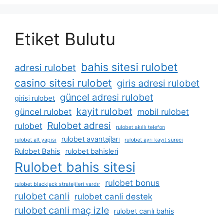
Etiket Bulutu
bahis sitesi rulobet
adresi rulobet
casino sitesi rulobet
giris adresi rulobet
güncel adresi rulobet
girisi rulobet
kayit rulobet
güncel rulobet
mobil rulobet
Rulobet adresi
rulobet
rulobet akıllı telefon
rulobet avantajları
rulobet alt yapısı
rulobet ayrı kayıt süreci
Rulobet Bahis
rulobet bahisleri
Rulobet bahis sitesi
rulobet bonus
rulobet blackjack stratejileri vardır
rulobet canli
rulobet canli destek
rulobet canli maç izle
rulobet canlı bahis