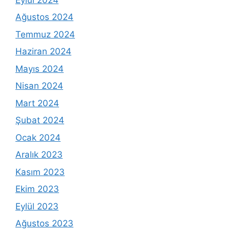
Ağustos 2024
Temmuz 2024
Haziran 2024
Mayıs 2024
Nisan 2024
Mart 2024
Şubat 2024
Ocak 2024
Aralık 2023
Kasım 2023
Ekim 2023
Eylül 2023
Ağustos 2023