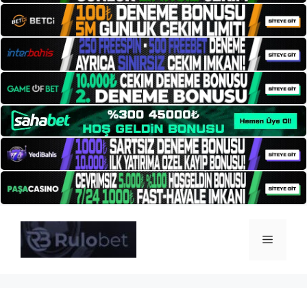
İçeriğe
atla
Menü