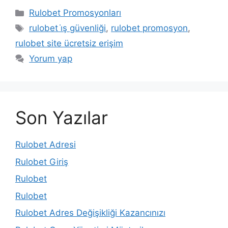
Kategoriler
Rulobet Promosyonları
Etiketler
rulobet i̇ş güvenliği
,
rulobet promosyon
,
rulobet site ücretsiz erişim
Yorum yap
Son Yazılar
Rulobet Adresi
Rulobet Giriş
Rulobet
Rulobet
Rulobet Adres Değişikliği Kazancınızı