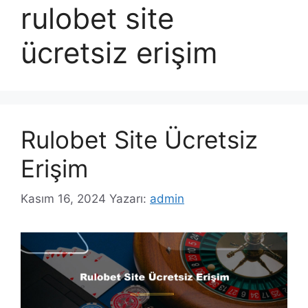
rulobet site
ücretsiz erişim
Rulobet Site Ücretsiz
Erişim
Kasım 16, 2024
Yazarı:
admin