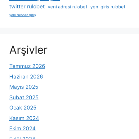
twitter rulobet
yeni adresi rulobet
yeni giris rulobet
yeni rulobet giriş
Arşivler
Temmuz 2026
Haziran 2026
Mayıs 2025
Şubat 2025
Ocak 2025
Kasım 2024
Ekim 2024
Eylül 2024